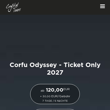
Corfu Odyssey - Ticket Only
2027
EUR
120,00
ab
EUR/Gebühr
+ 30,00
7 TAGE / 6 NäCHTE