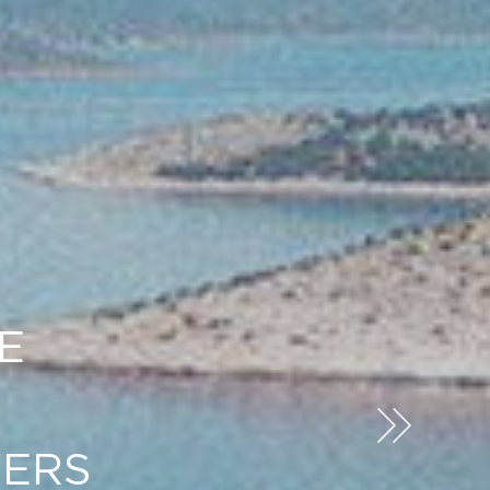
E
VERS